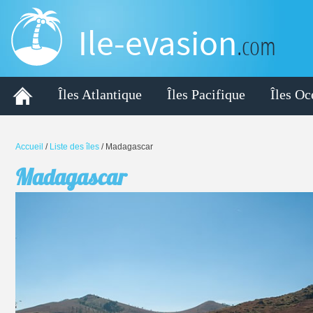
Ile-evasion
.com
Îles Atlantique
Îles Pacifique
Îles Oc
Accueil
/
Liste des îles
/
Madagascar
Madagascar