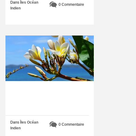
Dans
Îles Océan
le nombre
0 Commentaire
Indien
n’existent
MAY
03
2017
Comme
bien
organis
son
voyage
à
Madaga
?
Comment 
Madagasca
Dans
Îles Océan
inoubliable
0 Commentaire
Indien