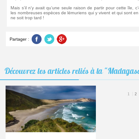
Mais s’il n’y avait qu’une seule raison de partir pour cette île, c
les nombreuses espèces de lémuriens qui y vivent et qui sont en d
ne soit trop tard !
Partager :
Découvrez les articles reliés à la
"Madagas
AUG
22
1
2
2025
Les
plus
belles
plages
du