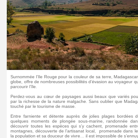
Surnommée l’Ile Rouge pour la couleur de sa terre, Madagascar
globe, offre de nombreuses possibilités d’évasion au voyageur qu
parcourir l’île.
Perdez-vous au cœur de paysages aussi beaux que variés pour
par la richesse de la nature malgache. Sans oublier que Madag
touché par le tourisme de masse.
Entre farniente et détente auprès de jolies plages bordées 
quelques moments de plongée sous-marine, randonnée dans
découvrir toutes les espèces qui s’y cachent, promenade entre
montagnes, découverte de l’artisanat local, promenade dans les
la population et sa douceur de vivre… il est impossible de s’enn