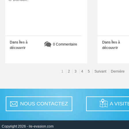
Dans
Îles à
Dans
Îles à
0 Commentaire
découvrir
découvrir
1
2
3
4
5
Suivant
Dernière
NOUS CONTACTEZ
A VISIT
Copyright 2026 -
ile-evasion.com