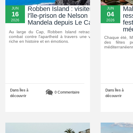
Robben Island : visiter
Mal
JUN
JUN
16
04
l'île-prison de Nelson
res
2026
2026
Mandela depuis Le Cap
fest
méd
Au large du Cap, Robben Island retrace le
combat contre l'apartheid à travers une visite
Chaque été, Ma
riche en histoire et en émotions.
des fêtes p
méditerranéenn
Dans
Îles à
Dans
Îles à
0 Commentaire
découvrir
découvrir