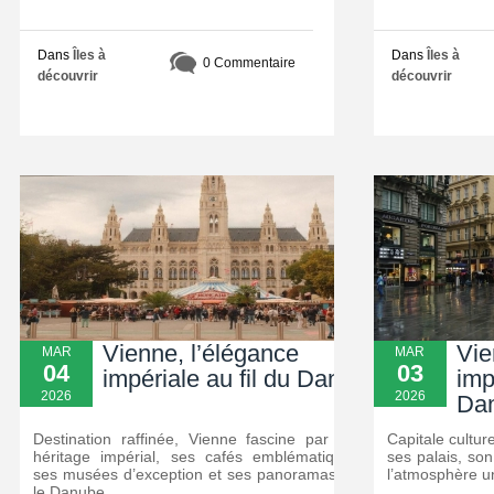
Dans
Îles à
Dans
Îles à
0 Commentaire
découvrir
découvrir
Vienne, l’élégance
Vie
MAR
MAR
04
03
impériale au fil du Danube
imp
2026
2026
Da
Destination raffinée, Vienne fascine par son
Capitale cultur
héritage impérial, ses cafés emblématiques,
ses palais, son
ses musées d’exception et ses panoramas sur
l’atmosphère u
le Danube.