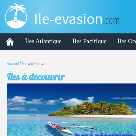
Ile-evasion
.com
Îles Atlantique
Îles Pacifique
Îles Oc
Accueil
/
Îles à découvrir
Îles à découvrir