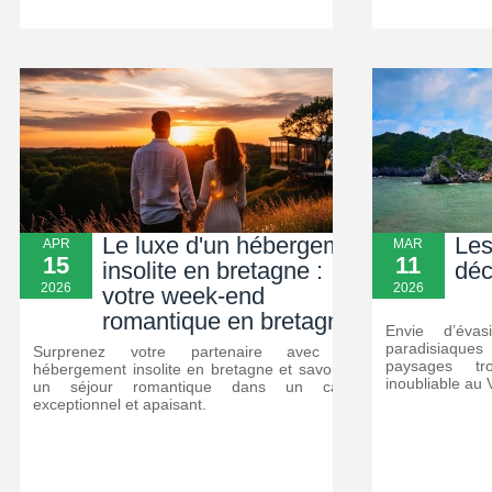
Le luxe d'un hébergement
Les
APR
MAR
15
11
insolite en bretagne :
déc
2026
2026
votre week-end
romantique en bretagne
Envie d’éva
paradisiaque
Surprenez votre partenaire avec un
paysages tr
hébergement insolite en bretagne et savourez
inoubliable au 
un séjour romantique dans un cadre
exceptionnel et apaisant.