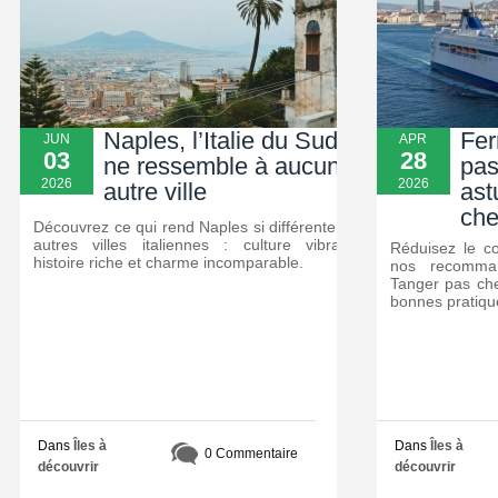
Naples, l’Italie du Sud qui
Fer
JUN
APR
03
28
ne ressemble à aucune
pas
2026
2026
autre ville
ast
che
Découvrez ce qui rend Naples si différente des
autres villes italiennes : culture vibrante,
Réduisez le c
histoire riche et charme incomparable.
nos recomman
Tanger pas che
bonnes pratiqu
Dans
Îles à
Dans
Îles à
0 Commentaire
découvrir
découvrir