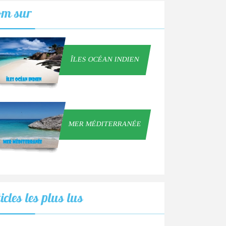
om
sur
ÎLES OCÉAN INDIEN
MER MÉDITERRANÉE
icles
les plus lus