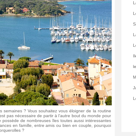
L
L
S
L
L
I
l
M
J
L
s semaines ? Vous souhaitez vous éloigner de la routine
est pas nécessaire de partir à l’autre bout du monde pour
one possède de nombreuses îles toutes aussi intéressantes
cances en famille, entre amis ou bien en couple, pourquoi
Porquerolles ?