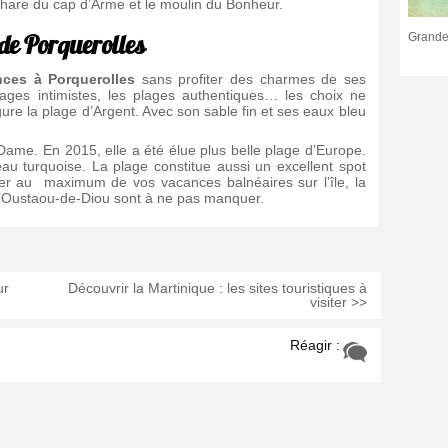
le phare du cap d’Arme et le moulin du Bonheur.
 de Porquerolles
Grande.
ces à Porquerolles
sans profiter des charmes de ses
lages intimistes, les plages authentiques… les choix ne
ure la plage d’Argent. Avec son sable fin et ses eaux bleu
ame. En 2015, elle a été élue plus belle plage d’Europe.
u turquoise. La plage constitue aussi un excellent spot
ter au maximum de vos vacances balnéaires sur l’île, la
 l’Oustaou-de-Diou sont à ne pas manquer.
ur
Découvrir la Martinique : les sites touristiques à
visiter >>
Réagir :