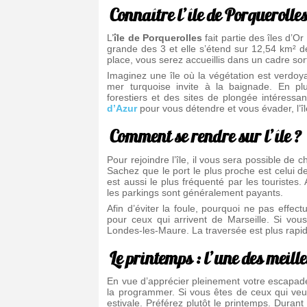
Connaître l’île de Porquerolle
L’
île de Porquerolles
fait partie des îles d’Or
grande des 3 et elle s’étend sur 12,54 km² de s
place, vous serez accueillis dans un cadre sort
Imaginez une île où la végétation est verdoya
mer turquoise invite à la baignade. En p
forestiers et des sites de plongée intéressa
d’Azur
pour vous détendre et vous évader, l’îl
Comment se rendre sur l’île ?
Pour rejoindre l’île, il vous sera possible de 
Sachez que le port le plus proche est celui d
est aussi le plus fréquenté par les touristes.
les parkings sont généralement payants.
Afin d’éviter la foule, pourquoi ne pas effect
pour ceux qui arrivent de Marseille. Si vo
Londes-les-Maure. La traversée est plus rapid
Le printemps : l’une des meille
En vue d’apprécier pleinement votre escapade, 
la programmer. Si vous êtes de ceux qui veulen
estivale. Préférez plutôt le printemps. Durant