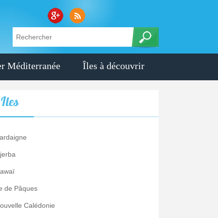
r Méditerranée
Îles à découvrir
s
Iles
ardaigne
jerba
awaï
le de Pâques
ouvelle Calédonie