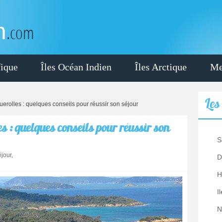
n
.com
fique
Îles Océan Indien
Îles Arctique
Me
Le
querolles : quelques conseils pour réussir son séjour
s : quelques conseils pour réussir son
S
jour,
D
H
I
N