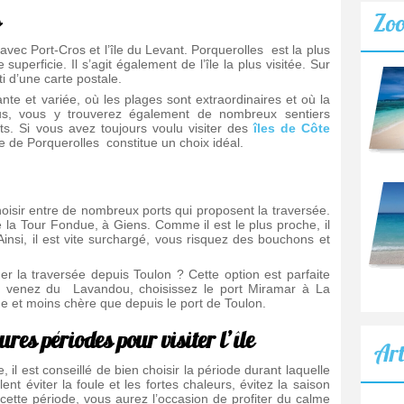
s
Zo
 avec Port-Cros et l’île du Levant. Porquerolles est la plus
uperficie. Il s’agit également de l’île la plus visitée. Sur
i d’une carte postale.
nte et variée, où les plages sont extraordinaires et où la
lus, vous y trouverez également de nombreux sentiers
nts. Si vous avez toujours voulu visiter des
îles de Côte
e de Porquerolles constitue un choix idéal.
choisir entre de nombreux ports qui proposent la traversée.
e la Tour Fondue, à Giens. Comme il est le plus proche, il
 Ainsi, il est vite surchargé, vous risquez des bouchons et
uer la traversée depuis Toulon ? Cette option est parfaite
us venez du Lavandou, choisissez le port Miramar à La
e et moins chère que depuis le port de Toulon.
ures périodes pour visiter l’île
Art
il est conseillé de bien choisir la période durant laquelle
t éviter la foule et les fortes chaleurs, évitez la saison
 cette période, vous aurez l’occasion de profiter du calme