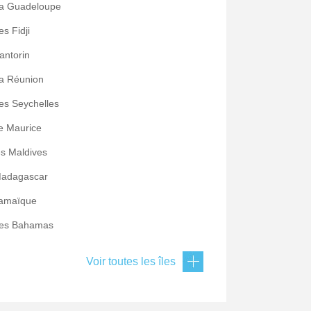
a Guadeloupe
es Fidji
antorin
a Réunion
es Seychelles
le Maurice
es Maldives
adagascar
amaïque
es Bahamas
Voir toutes les îles