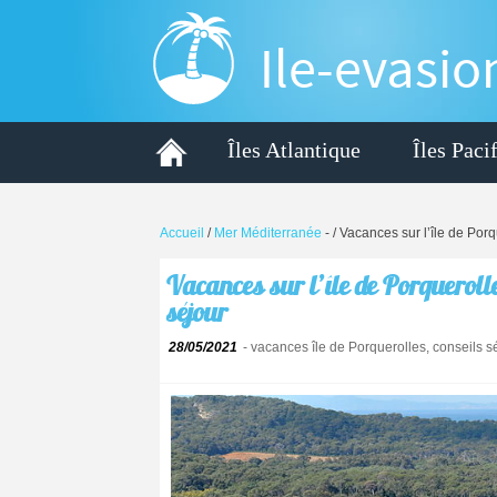
Ile-evasio
Îles Atlantique
Îles Paci
Accueil
/
Mer Méditerranée
-
/ Vacances sur l’île de Por
Vacances sur l’île de Porquerolle
séjour
28/05/2021
- vacances île de Porquerolles, conseils sé