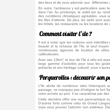
des lieux et de vous adonner aux différentes ac
En outre, l’ambiance y est particulière avec le
dans l’air. Au printemps, le soleil est au 
des conditions climatiques agréables, vous a
les files d’attente. De plus, les tarifs sont a
les hôtels, les restaurants ou les locations de 
Comment visiter l’île ?
Il est à noter que les voitures sont interdites d
beauté et la richesse de l’île, le seul moye
nombreuses agences de location de vélos. 
caillouteuses.
Avec ses 12km², le tour de l’île à vélo est ass
large gamme d’activités pour tous les goûts
présente et son héritage culturel, vous n’aur
Porquerolles : découvrir son p
L’île abrite de nombreux sites historiques 
passage, ne manquez pas d’intégrer le fort Saint
votre arrivée au port. Il se caractérise par d
Cette dernière offre une vue panoramique su
D’autres forts comme celui du Grand Langoust
mais vous pouvez l’admirer son extérieur. Dan