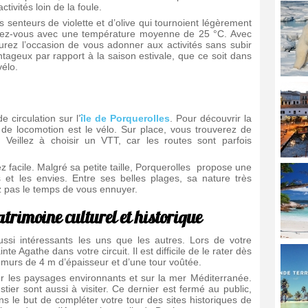
tivités loin de la foule.
s senteurs de violette et d’olive qui tournoient légèrement
rendez-vous avec une température moyenne de 25 °C. Avec
urez l’occasion de vous adonner aux activités sans subir
vantageux par rapport à la saison estivale, que ce soit dans
vélo.
e circulation sur l’
île de Porquerolles
. Pour découvrir la
n de locomotion est le vélo. Sur place, vous trouverez de
Veillez à choisir un VTT, car les routes sont parfois
ez facile. Malgré sa petite taille, Porquerolles propose une
 et les envies. Entre ses belles plages, sa nature très
ez pas le temps de vous ennuyer.
atrimoine culturel et historique
aussi intéressants les uns que les autres. Lors de votre
e Agathe dans votre circuit. Il est difficile de le rater dès
es murs de 4 m d’épaisseur et d’une tour voûtée.
r les paysages environnants et sur la mer Méditerranée.
ier sont aussi à visiter. Ce dernier est fermé au public,
s le but de compléter votre tour des sites historiques de