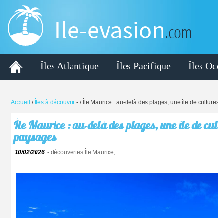
Ile-evasion
.com
Îles Atlantique
Îles Pacifique
Îles Oc
Accueil
/
Îles à découvrir
-
/ Île Maurice : au-delà des plages, une île de cultur
Île Maurice : au-delà des plages, une île de cul
paysages
10/02/2026
- découvertes Île Maurice,