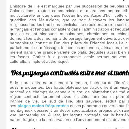
L’histoire de l’île est marquée par une succession de peuples ve
Colonisations, routes commerciales et migrations ont contri
multiculturelle unique dans l’océan Indien. Aujourd’hui, cette di
quotidien des Mauriciens, que ce soit à travers les langue
religieuses ou les traditions familiales.Le créole mauricien sert
le français et l’anglais cohabitent dans l’administration et l’éduca
qu’elles soient hindoues, musulmanes, chrétiennes ou chinoi
donnent lieu à des moments de partage largement ouverts aux vis
harmonieuse constitue l’un des piliers de l’identité locale.La cu
parfaitement ce métissage. Influences indiennes, africaines, eur
mêlent dans une grande variété de plats, dégustés aussi bien
les foyers. Goûter à la gastronomie locale permet souvent
culturelle, simple et authentique.
Des paysages contrastés entre mer et mon
Si le littoral attire naturellement l’attention, l’intérieur de l’île 
aussi marquantes. Les hauts plateaux centraux offrent un visag
ponctué de champs de canne à sucre, de plantations de thé et 
région contraste fortement avec les côtes animées et perme
rythme de vie. Le sud de l’île, plus sauvage, séduit par s
ses
plages moins fréquentées
et ses panoramas ouverts sur l’oc
montagneux dessinent un décor spectaculaire, propice aux ran
vue panoramiques. À l’est, les lagons protégés par la barrièr
nature fragile, où la préservation de l’environnement est devenu