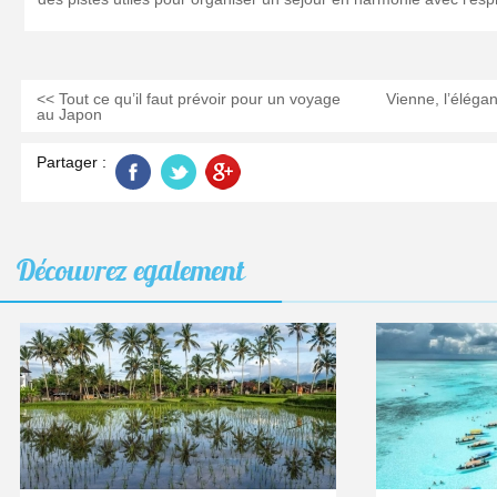
<< Tout ce qu’il faut prévoir pour un voyage
Vienne, l’éléga
au Japon
Partager :
Découvrez
egalement
Ubud,
AUG
04
Cangg
2026
ou
Sanur
:
où
poser