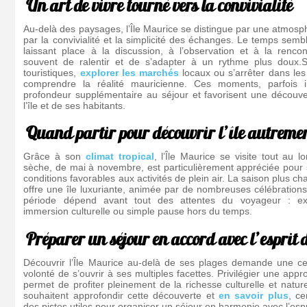
Un art de vivre tourné vers la convivialité
Au-delà des paysages, l’Île Maurice se distingue par une atmosp
par la convivialité et la simplicité des échanges. Le temps semb
laissant place à la discussion, à l’observation et à la rencon
souvent de ralentir et de s’adapter à un rythme plus doux.S
touristiques,
explorer les marchés
locaux ou s’arrêter dans les
comprendre la réalité mauricienne. Ces moments, parfois 
profondeur supplémentaire au séjour et favorisent une découv
l’île et de ses habitants.
Quand partir pour découvrir l’île autreme
Grâce à son
climat tropical
, l’Île Maurice se visite tout au 
sèche, de mai à novembre, est particulièrement appréciée pour 
conditions favorables aux activités de plein air. La saison plus c
offre une île luxuriante, animée par de nombreuses célébrations 
période dépend avant tout des attentes du voyageur : ex
immersion culturelle ou simple pause hors du temps.
Préparer un séjour en accord avec l’esprit d
Découvrir l’Île Maurice au-delà de ses plages demande une ce
volonté de s’ouvrir à ses multiples facettes. Privilégier une app
permet de profiter pleinement de la richesse culturelle et nature
souhaitent approfondir cette découverte et
en savoir plus
, ce
des pistes utiles pour organiser un séjour en harmonie avec l’espr