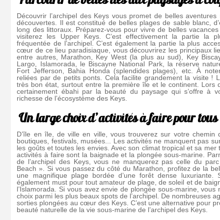
Découvrir l’archipel des Keys vous promet de belles aventures
découvertes. Il est constitué de belles plages de sable blanc, d’
long des littoraux. Préparez-vous pour vivre de belles vacance
visiterez les Upper Keys. C’est effectivement la partie la pl
fréquentée de l’archipel. C’est également la partie la plus acces
cœur de ce lieu paradisiaque, vous découvrirez les principaux lieu
entre autres, Marathon, Key West (la plus au sud), Key Bisca
Largo, Islamorada, le Biscayne National Park, la réserve natur
Fort Jefferson, Bahia Honda (splendides plages), etc. À note
reliées par de petits ponts. Cela facilite grandement la visite !
très bon état, surtout entre la première île et le continent. Lors 
certainement ébahi par la beauté du paysage qui s’offre à vo
richesse de l’écosystème des Keys.
Un large choix d’activités à faire pour tous
D’île en île, de ville en ville, vous trouverez sur votre chemi
boutiques, festivals, musées... Les activités ne manquent pas sur
les goûts et toutes les envies. Avec son climat tropical et sa mer 
activités à faire sont la baignade et la plongée sous-marine. Par
de l’archipel des Keys, vous ne manquerez pas celle du pa
Beach ». Si vous passez du côté du Marathon, profitez de la be
une magnifique plage bordée d’une forêt dense luxuriante. 
également must pour tout amateur de plage, de soleil et de baign
l’Islamorada. Si vous avez envie de plongée sous-marine, vous 
choix parmi les plus beaux spots de l’archipel. De nombreuses 
sorties plongées au cœur des Keys. C’est une alternative pour prof
beauté naturelle de la vie sous-marine de l’archipel des Keys.