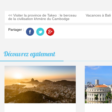
<< Visiter la province de Takeo : le berceau
Vacances à Bali :
de la civilisation khmère du Cambodge
Partager :
Découvrez
egalement
Séjour
SEP
12
au
2021
Brésil
:
3
destina
inconto
à