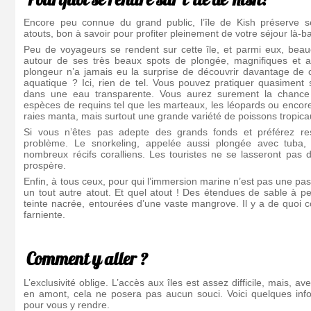
Encore peu connue du grand public, l’île de Kish préserve
atouts, bon à savoir pour profiter pleinement de votre séjour là-b
Peu de voyageurs se rendent sur cette île, et parmi eux, beau
autour de ses très beaux spots de plongée, magnifiques et ap
plongeur n’a jamais eu la surprise de découvrir davantage de
aquatique ? Ici, rien de tel. Vous pouvez pratiquer quasiment se
dans une eau transparente. Vous aurez surement la chance 
espèces de requins tel que les marteaux, les léopards ou encore
raies manta, mais surtout une grande variété de poissons tropica
Si vous n’êtes pas adepte des grands fonds et préférez re
problème. Le snorkeling, appelée aussi plongée avec tuba,
nombreux récifs coralliens. Les touristes ne se lasseront pas 
prospère.
Enfin, à tous ceux, pour qui l’immersion marine n’est pas une pas
un tout autre atout. Et quel atout ! Des étendues de sable à p
teinte nacrée, entourées d’une vaste mangrove. Il y a de quoi 
farniente.
Comment y aller ?
L’exclusivité oblige. L’accès aux îles est assez difficile, mais, 
en amont, cela ne posera pas aucun souci. Voici quelques infor
pour vous y rendre.