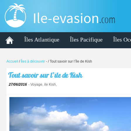
Ile-evasion
.com
Îles Atlantique
Îles Pacifique
Îles Oc
Accueil
/
Îles à découvrir
-
/ Tout savoir sur l’île de Kish
Tout savoir sur l’île de Kish
27/06/2016
- Voyage, ile Kish,