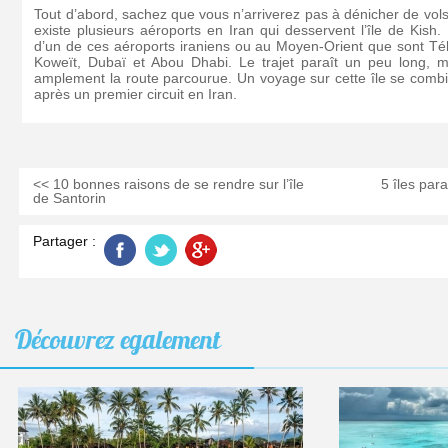
Tout d’abord, sachez que vous n’arriverez pas à dénicher de vols 
existe plusieurs aéroports en Iran qui desservent l’île de Kish. 
d’un de ces aéroports iraniens ou au Moyen-Orient que sont Téh
Koweït, Dubaï et Abou Dhabi. Le trajet paraît un peu long, ma
amplement la route parcourue. Un voyage sur cette île se comb
après un premier circuit en Iran.
<< 10 bonnes raisons de se rendre sur l’île
5 îles par
de Santorin
Partager :
Découvrez
egalement
Ubud,
AUG
04
Cangg
2026
ou