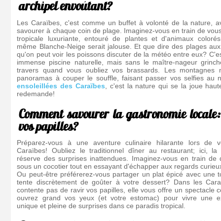
archipel envoûtant?
Les Caraïbes, c'est comme un buffet à volonté de la nature, a
savourer à chaque coin de plage. Imaginez-vous en train de vou
tropicale luxuriante, entouré de plantes et d'animaux coloré
même Blanche-Neige serait jalouse. Et que dire des plages aux 
qu'on peut voir les poissons discuter de la météo entre eux? C
immense piscine naturelle, mais sans le maître-nageur grinc
travers quand vous oubliez vos brassards. Les montagnes m
panoramas à couper le souffle, faisant passer vos selfies au 
ensoleillées des Caraïbes
, c'est la nature qui se la joue hau
redemande!
Comment savourer la gastronomie locale
vos papilles?
Préparez-vous à une aventure culinaire hilarante lors de 
Caraïbes! Oubliez le traditionnel dîner au restaurant; ici, l
réserve des surprises inattendues. Imaginez-vous en train de 
sous un cocotier tout en essayant d'échapper aux regards curie
Ou peut-être préférerez-vous partager un plat épicé avec une t
tente discrètement de goûter à votre dessert? Dans les Caraï
contente pas de ravir vos papilles, elle vous offre un spectacle co
ouvrez grand vos yeux (et votre estomac) pour vivre une e
unique et pleine de surprises dans ce paradis tropical.