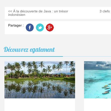
<< À la découverte de Java : un trésor
3 clefs 
indonésien
Partager :
Découvrez
egalement
Ubud,
AUG
04
Cangg
2026
ou
Sanur
:
où
poser
ses
valises