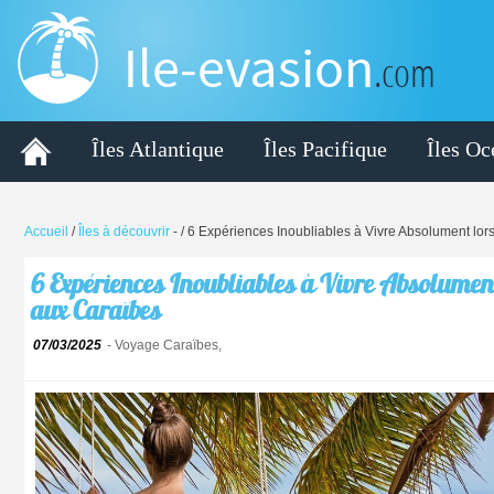
Ile-evasion
.com
Îles Atlantique
Îles Pacifique
Îles Oc
Accueil
/
Îles à découvrir
-
/ 6 Expériences Inoubliables à Vivre Absolument lo
6 Expériences Inoubliables à Vivre Absolumen
aux Caraïbes
07/03/2025
- Voyage Caraïbes,