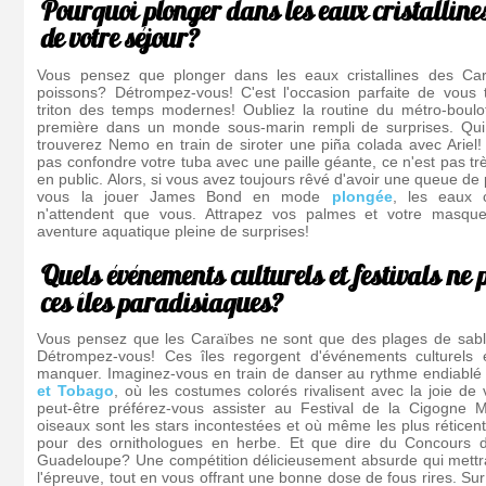
Pourquoi plonger dans les eaux cristallines
de votre séjour?
Vous pensez que plonger dans les eaux cristallines des Car
poissons? Détrompez-vous! C'est l'occasion parfaite de vous 
triton des temps modernes! Oubliez la routine du métro-boulo
première dans un monde sous-marin rempli de surprises. Qui 
trouverez Nemo en train de siroter une piña colada avec Ariel!
pas confondre votre tuba avec une paille géante, ce n'est pas trè
en public. Alors, si vous avez toujours rêvé d'avoir une queue d
vous la jouer James Bond en mode
plongée
, les eaux c
n'attendent que vous. Attrapez vos palmes et votre masque
aventure aquatique pleine de surprises!
Quels événements culturels et festivals n
ces îles paradisiaques?
Vous pensez que les Caraïbes ne sont que des plages de sable
Détrompez-vous! Ces îles regorgent d'événements culturels 
manquer. Imaginez-vous en train de danser au rythme endiabl
et Tobago
, où les costumes colorés rivalisent avec la joie de 
peut-être préférez-vous assister au Festival de la Cigogne M
oiseaux sont les stars incontestées et où même les plus réticent
pour des ornithologues en herbe. Et que dire du Concours
Guadeloupe? Une compétition délicieusement absurde qui mettra
l'épreuve, tout en vous offrant une bonne dose de fous rires. Sur