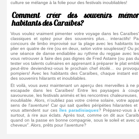
culture se mélange à la folie pour des festivals inoubliables!
Comment créer des souvenirs mémor
habitants des Caraïbes?
Vous voulez vraiment pimenter votre voyage dans les Caraïbes? 
classiques et optez pour des souvenirs plus... interactifs! 
concours de limbo improvisé sur la plage avec les habitants lo
plier en quatre de rire (ou en deux, selon votre souplesse)! Ou p
une séance de danse endiablée au rythme du reggae avec les
vous retrouver à faire des pas dignes de Fred Astaire (ou pas du 
tester vos talents culinaires en apprenant à préparer le plat embl
peut-être deviendrez-vous le prochain chef étoilé... ou provoq
pompiers! Avec les habitants des Caraïbes, chaque instant est
des souvenirs hilarants et inoubliables.
Et voilà, vous avez maintenant un aperçu des merveilles à ne 
escapade dans les Caraïbes! Entre les paysages à couper
savoureuse, les festivals animés et les rencontres chaleureuses, 
inoubliable. Alors, n'oubliez pas votre crème solaire, votre appar
sens de l'aventure! Car qui sait quelles péripéties hilarantes
vous attendent sur ces
îles paradisiaques
? Préparez-vous à ê
surtout, à rire aux éclats. Après tout, comme on dit aux Caraïb
quand on la passe en bonne compagnie, sous le soleil et avec u
cheveux". Alors, prêts pour l'aventure?