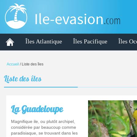
Ile-evasion
.com
Îles Atlantique
Îles Pacifique
Îles Oc
Accueil
/
Liste des îles
Liste
des îles
La Guadeloupe
Magnifique ile, ou plutôt archipel,
considérée par beaucoup comme
paradisiaque, se trouvant dans les