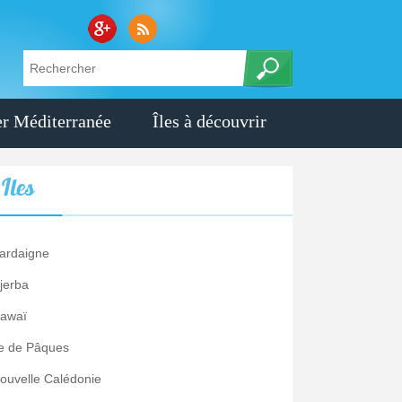
r Méditerranée
Îles à découvrir
s
Iles
ardaigne
jerba
awaï
le de Pâques
ouvelle Calédonie