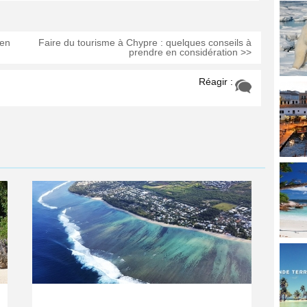
 en
Faire du tourisme à Chypre : quelques conseils à
prendre en considération >>
Réagir :
Anjajavy
La
SEP
JUL
05
13
:
Réun
2024
2021
Un
l’île
havre
aux
de
mille
paix
et
entre
une
luxe
merv