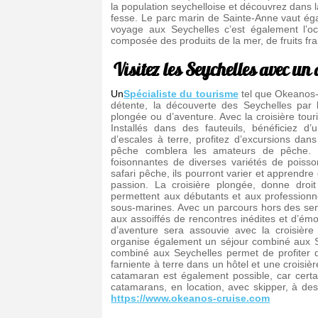
la population seychelloise et découvrez dans la
fesse. Le parc marin de Sainte-Anne vaut ég
voyage aux Seychelles c’est également l’occ
composée des produits de la mer, de fruits fra
Visitez les Seychelles avec
un 
Un
Spécialiste du tourisme
tel que Okeanos-c
détente, la découverte des Seychelles par l
plongée ou d’aventure. Avec la croisière touri
Installés dans des fauteuils, bénéficiez d
d’escales à terre, profitez d’excursions dan
pêche comblera les amateurs de pêche. I
foisonnantes de diverses variétés de poisso
safari pêche, ils pourront varier et apprendre 
passion. La croisière plongée, donne droi
permettent aux débutants et aux profession
sous-marines. Avec un parcours hors des senti
aux assoiffés de rencontres inédites et d’émo
d’aventure sera assouvie avec la croisière
organise également un séjour combiné aux Sey
combiné aux Seychelles permet de profiter de
farniente à terre dans un hôtel et une croisièr
catamaran est également possible, car certai
catamarans, en location, avec skipper, à des 
https://www.okeanos-cruise.com