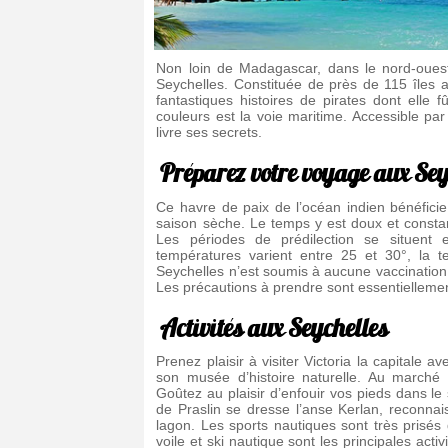
Non loin de Madagascar, dans le nord-ouest 
Seychelles. Constituée de près de 115 îles a
fantastiques histoires de pirates dont elle
couleurs est la voie maritime. Accessible par 
livre ses secrets.
Préparez votre voyage aux Sey
Ce havre de paix de l’océan indien bénéficie
saison sèche. Le temps y est doux et constan
Les périodes de prédilection se situent 
températures varient entre 25 et 30°, la 
Seychelles n’est soumis à aucune vaccination p
Les précautions à prendre sont essentiellement
Activités aux Seychelles
Prenez plaisir à visiter Victoria la capitale 
son musée d’histoire naturelle. Au marché d
Goûtez au plaisir d’enfouir vos pieds dans le 
de Praslin se dresse l’anse Kerlan, reconna
lagon. Les sports nautiques sont très prisés
voile et ski nautique sont les principales act