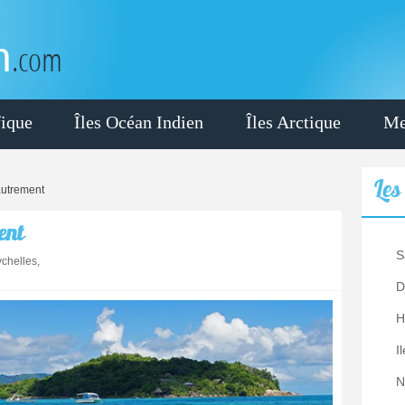
n
.com
fique
Îles Océan Indien
Îles Arctique
Me
Le
autrement
ent
S
chelles,
D
H
I
N