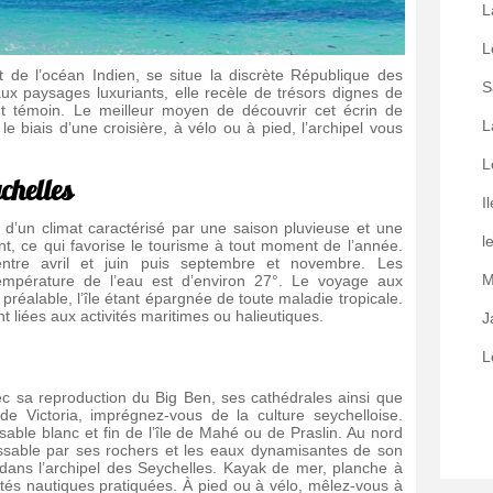
L
L
de l’océan Indien, se situe la discrète République des
S
ux paysages luxuriants, elle recèle de trésors dignes de
 fût témoin. Le meilleur moyen de découvrir cet écrin de
L
le biais d’une croisière, à vélo ou à pied, l’archipel vous
L
chelles
I
 d’un climat caractérisé par une saison pluvieuse et une
l
t, ce qui favorise le tourisme à tout moment de l’année.
entre avril et juin puis septembre et novembre. Les
M
température de l’eau est d’environ 27°. Le voyage aux
réalable, l’île étant épargnée de toute maladie tropicale.
 liées aux activités maritimes ou halieutiques.
J
L
avec sa reproduction du Big Ben, ses cathédrales ainsi que
e Victoria, imprégnez-vous de la culture seychelloise.
sable blanc et fin de l’île de Mahé ou de Praslin. Au nord
issable par ses rochers et les eaux dynamisantes de son
 dans l’archipel des Seychelles. Kayak de mer, planche à
ivités nautiques pratiquées. À pied ou à vélo, mêlez-vous à