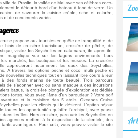
 ville de Praslin, la vallée de Mai avec ses célèbres coco-
Zo
alement le détour à bord d’un bateau à fond de verre. Un
asion de savourer la cuisine créole, riche et colorée,
is et de condiments variés.
agence
ruise propose aux touristes en quête de tranquillité et de
e biais de croisière touristique, croisière de pêche, de
stique, visitez les Seychelles en catamaran, île après île.
’une magnifique vue sur les lagons environnants. Lors
s les marchés, les boutiques et les musées. La croisière
ls apprécieront notamment les eaux des Seychelles,
ns. À travers les options pêche et coco, multi pêche et
de nouvelles techniques tout en laissant libre cours à leur
t à des fonds marins de toute beauté. Trois parcours
nels de s’adonner avec ou sans masque à des incursions
ers battus, la croisière plongée d’exploration est dédiée
tions fortes. Vous avez l’âme d’un baroudeur ? Votre soif
 aventure et la croisière des 5 atolls. Okeanos Cruise
chelles pour les clients qui le désirent. L’option séjour
 toutes les opportunités qu’offre l’archipel, avec pause
e dans les îles. Hors croisière, parcourir les Seychelles en
Art
ns agences mettent à la disposition de la clientèle, des
tarifs avantageux. Pour cela, vous pouvez visiter le site